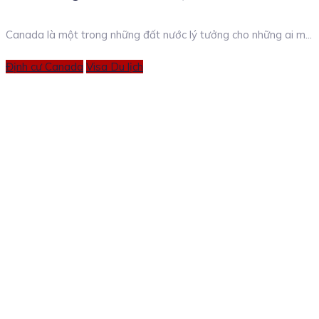
Canada là một trong những đất nước lý tưởng cho những ai m...
Categories
Định cư Canada
Visa Du lịch