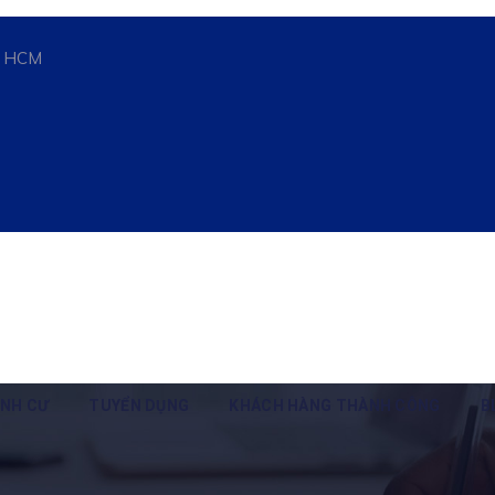
n, HCM
ỊNH CƯ
TUYỂN DỤNG
KHÁCH HÀNG THÀNH CÔNG
B