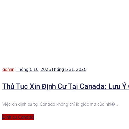
Author
Posted
admin
Tháng 5 10, 2025
Tháng 5 31, 2025
on
Thủ Tục Xin Định Cư Tại Canada: Lưu 
Việc xin định cư tại Canada không chỉ là giấc mơ của nhi�...
Categories
Định cư Canada