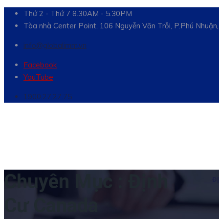
Thứ 2 - Thứ 7 8.30AM - 5.30PM
Tòa nhà Center Point, 106 Nguyễn Văn Trỗi, P.Phú Nhuậ
info@globalimm.vn
Facebook
YouTube
1900.27.27.75
Chuyên Mục :
Định
Đ
Cư Canada