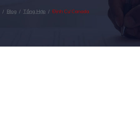
/
Blog
/
Tổng Hợp
/
Định Cư Canada