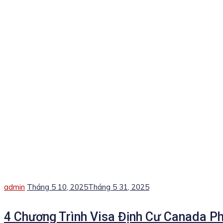
Author
Posted
admin
Tháng 5 10, 2025
Tháng 5 31, 2025
on
4 Chương Trình Visa Định Cư Canada Ph