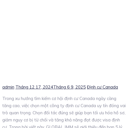
Author
Posted
Categories
admin
Tháng 12 17, 2024
Tháng 6 9, 2025
Định cư Canada
on
Trong xu hướng tìm kiếm cơ hội định cư Canada ngày càng
tăng cao, việc chọn một công ty định cư Canada uy tín đóng vai
trò quan trọng. Chọn đối tác đúng sẽ giúp bạn tối ưu hóa hồ sơ,
giảm nguy cơ bị từ chối và tăng khả năng đạt được visa định
cư. Trong bài viết này, GLOBAL IMM sẽ giới thiệu đến bạn 5 lý