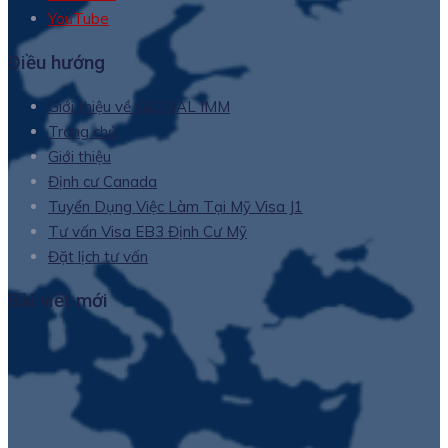
YouTube
Điều hướng
Giới thiệu về GLOBAL IMM
Trang chủ
Giới thiệu
Định cư Canada
Tuyển Dụng Việc Làm Tại Mỹ Visa J1
Tư vấn Visa EB3 Định Cư Mỹ
Đặt lịch tư vấn
Bài viết mới