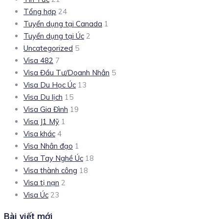
Tổng hợp
24
Tuyển dụng tại Canada
1
Tuyển dụng tại Úc
2
Uncategorized
5
Visa 482
7
Visa Đầu Tư/Doanh Nhân
5
Visa Du Học Úc
13
Visa Du lịch
15
Visa Gia Đình
19
Visa J1 Mỹ
1
Visa khác
4
Visa Nhân đạo
1
Visa Tay Nghề Úc
18
Visa thành công
18
Visa tị nạn
2
Visa Úc
23
Bài viết mới