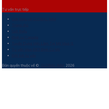
Tư vấn trực tiếp
Giới thiệu về GLOBAL IMM
Trang chủ
Giới thiệu
Định cư Canada
Tuyển Dụng Việc Làm Tại Mỹ Visa J1
Tư vấn Visa EB3 Định Cư Mỹ
Đặt lịch tư vấn
Bản quyền thuộc về ©
GLOBAL IMM
. 2026