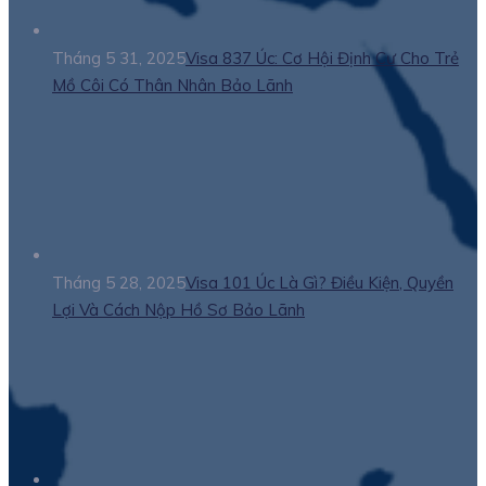
Tháng 5 31, 2025
Visa 837 Úc: Cơ Hội Định Cư Cho Trẻ
Mồ Côi Có Thân Nhân Bảo Lãnh
Tháng 5 28, 2025
Visa 101 Úc Là Gì? Điều Kiện, Quyền
Lợi Và Cách Nộp Hồ Sơ Bảo Lãnh