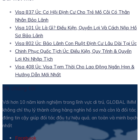
Visa 837 Úc: Cơ Hội Định Cư Cho Trẻ Mồ Côi Có Thân
Nhân Bảo Lãnh
Visa 101 Úc Là Gì? Điều Kiện, Quyền Lợi Và Cách Nộp Hồ
Sơ Bảo Lãnh
Visa 802 Úc: Bảo Lãnh Con Ruột Định Cư Lâu Dài Tại Úc
Chinh Phục Quốc Tịch Úc: Điều Kiện, Quy Trình & Quyền
Lợi Khi Nhập Tịch
Visa 408 Úc: Visa Tạm Thời Cho Lao Động Ngắn Hạn &
Hướng Dẫn Mới Nhất
Về chúng tôi
Với hơn 10 năm kinh nghiệm trong lĩnh vực di trú, GLOBAL IMM
không chỉ thụ lý thành công hàng nghìn hồ sơ mà còn là đối tác
đáng tin cậy giúp đối tác đầu tư hiệu quả, an toàn và minh bạch
nhất
Facebook