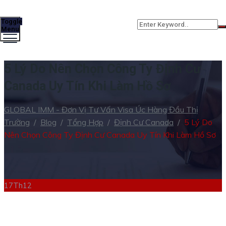
Toggle
Menu
5 Lý Do Nên Chọn Công Ty Định Cư
Canada Uy Tín Khi Làm Hồ Sơ
GLOBAL IMM - Đơn Vị Tư Vấn Visa Úc Hàng Đầu Thị
Trường
/
Blog
/
Tổng Hợp
/
Định Cư Canada
/
5 Lý Do
Nên Chọn Công Ty Định Cư Canada Uy Tín Khi Làm Hồ Sơ
17
Th12