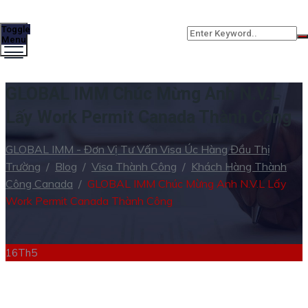
Toggle
Menu
GLOBAL IMM Chúc Mừng Anh N.V.L
Lấy Work Permit Canada Thành Công
GLOBAL IMM - Đơn Vị Tư Vấn Visa Úc Hàng Đầu Thị
Trường
/
Blog
/
Visa Thành Công
/
Khách Hàng Thành
Công Canada
/
GLOBAL IMM Chúc Mừng Anh N.V.L Lấy
Work Permit Canada Thành Công
16
Th5