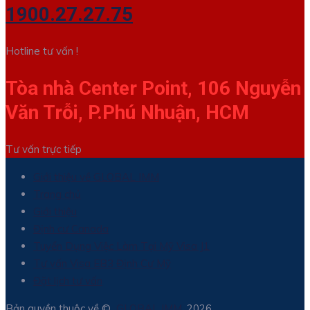
1900.27.27.75
Hotline tư vấn !
Tòa nhà Center Point, 106 Nguyễn
Văn Trỗi, P.Phú Nhuận, HCM
Tư vấn trực tiếp
Giới thiệu về GLOBAL IMM
Trang chủ
Giới thiệu
Định cư Canada
Tuyển Dụng Việc Làm Tại Mỹ Visa J1
Tư vấn Visa EB3 Định Cư Mỹ
Đặt lịch tư vấn
Bản quyền thuộc về ©
GLOBAL IMM
. 2026