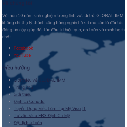
Về chúng tôi
Với hơn 10 năm kinh nghiệm trong lĩnh vực di trú, GLOBAL IMM
không chỉ thụ lý thành công hàng nghìn hồ sơ mà còn là đối tác
đáng tin cậy giúp đối tác đầu tư hiệu quả, an toàn và minh bạch
nhất
Facebook
YouTube
Điều hướng
Giới thiệu về GLOBAL IMM
Trang chủ
Giới thiệu
Định cư Canada
Tuyển Dụng Việc Làm Tại Mỹ Visa J1
Tư vấn Visa EB3 Định Cư Mỹ
Đặt lịch tư vấn