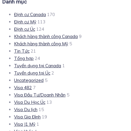
Danh mục
Định cư Canada
170
Định cư Mỹ
113
Định cư Úc
124
Khách hàng thành công Canada
9
Khách hàng thành công Mỹ
5
Tin Tức
21
Tổng hợp
24
Tuyển dụng tại Canada
1
Tuyển dụng tại Úc
2
Uncategorized
5
Visa 482
7
Visa Đầu Tư/Doanh Nhân
5
Visa Du Học Úc
13
Visa Du lịch
15
Visa Gia Đình
19
Visa J1 Mỹ
1