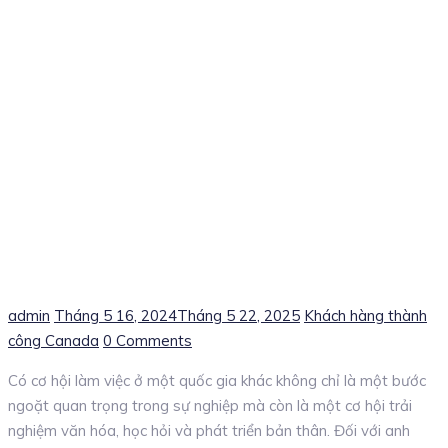
Author
Posted
Categories
admin
Tháng 5 16, 2024
Tháng 5 22, 2025
Khách hàng thành
on
công Canada
0 Comments
Có cơ hội làm việc ở một quốc gia khác không chỉ là một bước
ngoặt quan trọng trong sự nghiệp mà còn là một cơ hội trải
nghiệm văn hóa, học hỏi và phát triển bản thân. Đối với anh