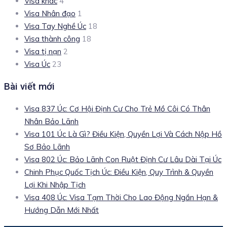
Visa khác
4
Visa Nhân đạo
1
Visa Tay Nghề Úc
18
Visa thành công
18
Visa tị nạn
2
Visa Úc
23
Bài viết mới
Visa 837 Úc: Cơ Hội Định Cư Cho Trẻ Mồ Côi Có Thân
Nhân Bảo Lãnh
Visa 101 Úc Là Gì? Điều Kiện, Quyền Lợi Và Cách Nộp Hồ
Sơ Bảo Lãnh
Visa 802 Úc: Bảo Lãnh Con Ruột Định Cư Lâu Dài Tại Úc
Chinh Phục Quốc Tịch Úc: Điều Kiện, Quy Trình & Quyền
Lợi Khi Nhập Tịch
Visa 408 Úc: Visa Tạm Thời Cho Lao Động Ngắn Hạn &
Hướng Dẫn Mới Nhất