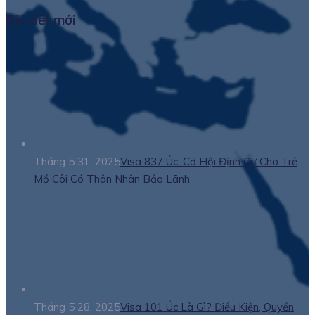
Bài viết mới
Tháng 5 31, 2025
Visa 837 Úc: Cơ Hội Định Cư Cho Trẻ
Mồ Côi Có Thân Nhân Bảo Lãnh
Tháng 5 28, 2025
Visa 101 Úc Là Gì? Điều Kiện, Quyền