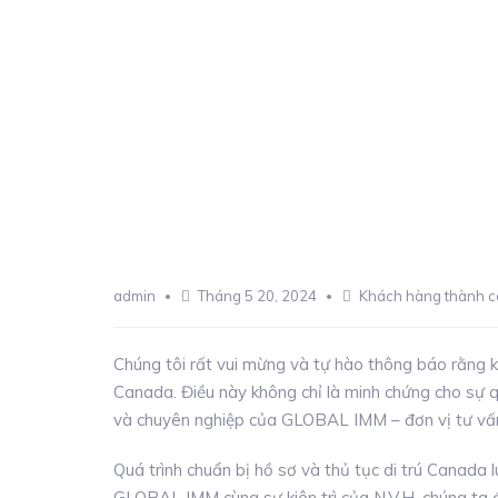
admin
Tháng 5 20, 2024
Khách hàng thành 
Chúng tôi rất vui mừng và tự hào thông báo rằng k
Canada. Điều này không chỉ là minh chứng cho sự q
và chuyên nghiệp của GLOBAL IMM – đơn vị tư vấn 
Quá trình chuẩn bị hồ sơ và thủ tục di trú Canada 
GLOBAL IMM cùng sự kiên trì của N.V.H, chúng ta 