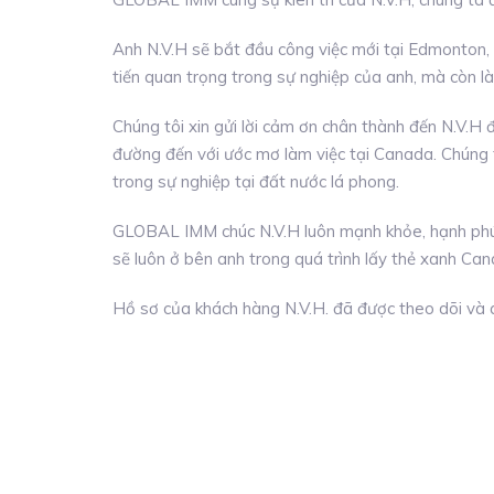
Anh N.V.H sẽ bắt đầu công việc mới tại Edmonton, 
tiến quan trọng trong sự nghiệp của anh, mà còn 
Chúng tôi xin gửi lời cảm ơn chân thành đến N.V.H
đường đến với ước mơ làm việc tại Canada. Chúng t
trong sự nghiệp tại đất nước lá phong.
GLOBAL IMM chúc N.V.H luôn mạnh khỏe, hạnh phúc
sẽ luôn ở bên anh trong quá trình lấy thẻ xanh Can
Hồ sơ của khách hàng N.V.H. đã được theo dõi và qu