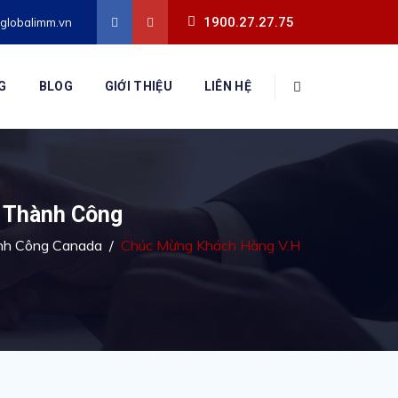
1900.27.27.75
globalimm.vn
G
BLOG
GIỚI THIỆU
LIÊN HỆ
 Thành Công
nh Công Canada
/
Chúc Mừng Khách Hàng V.H