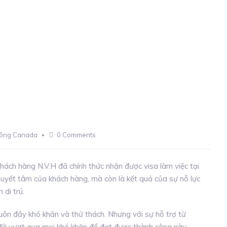
công Canada
0 Comments
hách hàng N.V.H đã chính thức nhận được visa làm việc tại
uyết tâm của khách hàng, mà còn là kết quả của sự nỗ lực
di trú.
luôn đầy khó khăn và thử thách. Nhưng với sự hỗ trợ từ
đã vượt qua mọi khó khăn để đạt được thành công này.