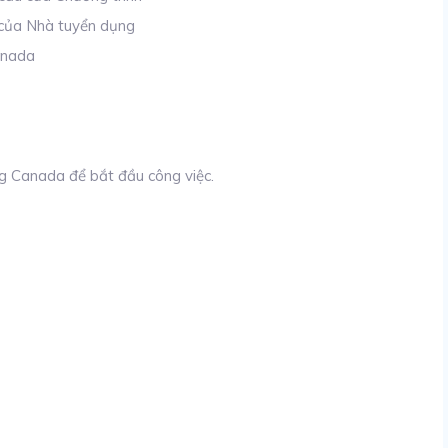
 của Nhà tuyển dụng
anada
g Canada để bắt đầu công việc.