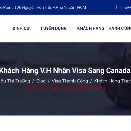
r Point, 106 Nguyễn Văn Trỗi, P.Phú Nhuận, HCM
info@
ĐỊNH CƯ
TUYỂN DỤNG
KHÁCH HÀNG THÀNH CÔN
Khách Hàng V.H Nhận Visa Sang Canada
ầu Thị Trường
/
Blog
/
Visa Thành Công
/
Khách Hàng Thà
Nhận Visa Sang Canada Thành Công