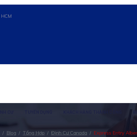
n, HCM
ỊNH CƯ
TUYỂN DỤNG
KHÁCH HÀNG THÀNH CÔNG
B
/
Blog
/
Tổng Hợp
/
Định Cư Canada
/
Express Entry Alb