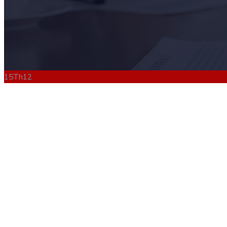
15
Th12