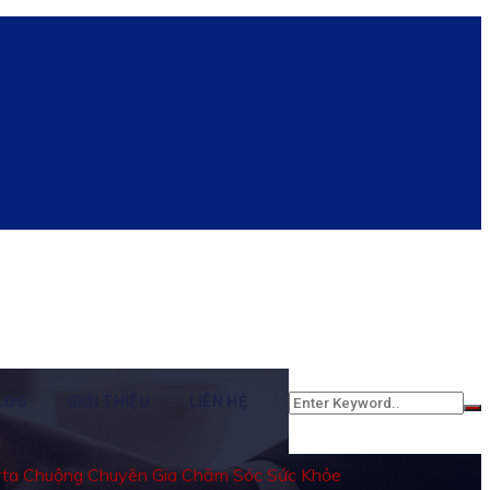
LOG
GIỚI THIỆU
LIÊN HỆ
erta Chuộng Chuyên Gia Chăm Sóc Sức Khỏe