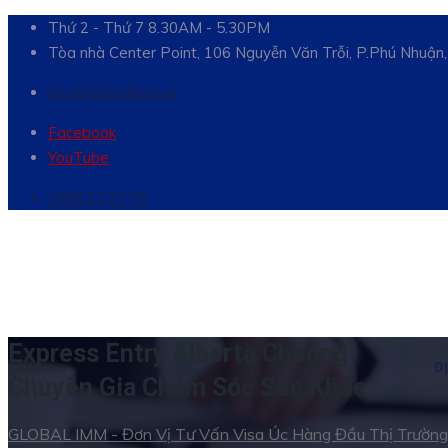
Thứ 2 - Thứ 7 8.30AM - 5.30PM
Tòa nhà Center Point, 106 Nguyễn Văn Trỗi, P.Phú Nhuậ
info@globalimm.vn
Facebook
YouTube
1900.27.27.75
Express Entry Alberta Chuộng
Đ
Chuyên Gia Chăm Sóc Sức Khỏe
GLOBAL IMM - Đơn Vị Tư Vấn Visa Úc Hàng Đầu Thị Trường