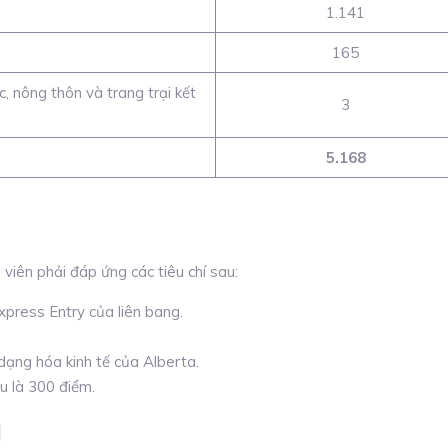
1.141
165
, nông thôn và trang trại kết
3
5.168
viên phải đáp ứng các tiêu chí sau:
press Entry của liên bang.
dạng hóa kinh tế của Alberta.
u là 300 điểm.
I