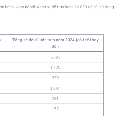
ban hành. Năm ngoái, Alberta đã ban hành 10.029 đề cử, sử dụng
n
Tổng số đề cử ước tính năm 2024 (có thể thay
đổi)
5.393
1.775
320
1.047
231
177