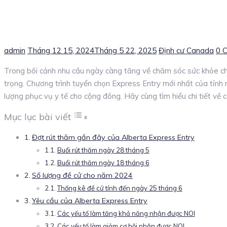
Author
Posted
Categories
admin
Tháng 12 15, 2024
Tháng 5 22, 2025
Định cư Canada
0 
on
Trong bối cảnh nhu cầu ngày càng tăng về chăm sóc sức khỏe chất
trọng. Chương trình tuyển chọn Express Entry mới nhất của tỉn
lượng phục vụ y tế cho cộng đồng. Hãy cùng tìm hiểu chi tiết về c
Mục lục bài viết
Đợt rút thăm gần đây của Alberta Express Entry
Buổi rút thăm ngày 28 tháng 5
Buổi rút thăm ngày 18 tháng 6
Số lượng đề cử cho năm 2024
Thống kê đề cử tính đến ngày 25 tháng 6
Yêu cầu của Alberta Express Entry
Các yếu tố làm tăng khả năng nhận được NOI
Các yếu tố làm giảm cơ hội nhận được NOI