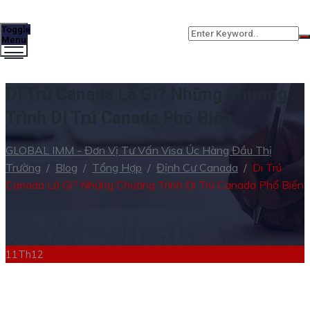
Toggle
Menu
Di Trú Canada Là Gì? Những Chương
Trình Di Trú Canada Phổ Biến
GLOBAL IMM - Đơn Vị Tư Vấn Visa Úc Hàng Đầu Thị
Trường
/
Blog
/
Tổng Hợp
/
Định Cư Canada
/
Di Trú
Canada Là Gì? Những Chương Trình Di Trú Canada Phổ Biến
11
Th12