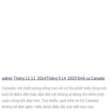
Author
Posted
Categories
admin
Tháng 12 11, 2024
Tháng 5 14, 2025
Định cư Canada
on
Canada, với chất lượng sống cao và cơ hội phát triển rộng mở,
luôn là điểm đến hấp dẫn đối với những ai đang tìm kiếm một
cuộc sống tốt đẹp hơn. Tuy nhiên, quá trình di trú Canada
không hề đơn giản. Hiểu được điều đó, bài viết này của