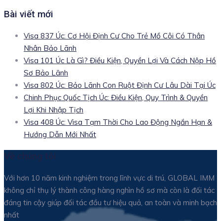
Bài viết mới
Visa 837 Úc: Cơ Hội Định Cư Cho Trẻ Mồ Côi Có Thân
Nhân Bảo Lãnh
Visa 101 Úc Là Gì? Điều Kiện, Quyền Lợi Và Cách Nộp Hồ
Sơ Bảo Lãnh
Visa 802 Úc: Bảo Lãnh Con Ruột Định Cư Lâu Dài Tại Úc
Chinh Phục Quốc Tịch Úc: Điều Kiện, Quy Trình & Quyền
Lợi Khi Nhập Tịch
Visa 408 Úc: Visa Tạm Thời Cho Lao Động Ngắn Hạn &
Hướng Dẫn Mới Nhất
Về chúng tôi
Với hơn 10 năm kinh nghiệm trong lĩnh vực di trú, GLOBAL IMM
không chỉ thụ lý thành công hàng nghìn hồ sơ mà còn là đối tác
đáng tin cậy giúp đối tác đầu tư hiệu quả, an toàn và minh bạch
nhất