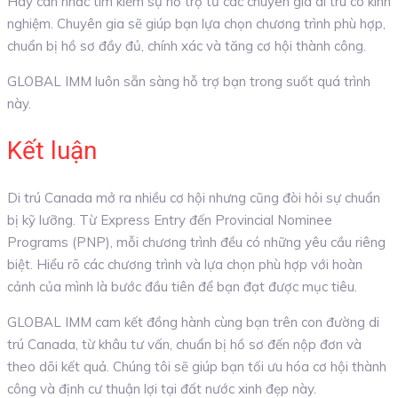
Hãy cân nhắc tìm kiếm sự hỗ trợ từ các chuyên gia di trú có kinh
nghiệm. Chuyên gia sẽ giúp bạn lựa chọn chương trình phù hợp,
chuẩn bị hồ sơ đầy đủ, chính xác và tăng cơ hội thành công.
GLOBAL IMM luôn sẵn sàng hỗ trợ bạn trong suốt quá trình
này.
Kết luận
Di trú Canada mở ra nhiều cơ hội nhưng cũng đòi hỏi sự chuẩn
bị kỹ lưỡng. Từ Express Entry đến Provincial Nominee
Programs (PNP), mỗi chương trình đều có những yêu cầu riêng
biệt. Hiểu rõ các chương trình và lựa chọn phù hợp với hoàn
cảnh của mình là bước đầu tiên để bạn đạt được mục tiêu.
GLOBAL IMM cam kết đồng hành cùng bạn trên con đường di
trú Canada, từ khâu tư vấn, chuẩn bị hồ sơ đến nộp đơn và
theo dõi kết quả. Chúng tôi sẽ giúp bạn tối ưu hóa cơ hội thành
công và định cư thuận lợi tại đất nước xinh đẹp này.