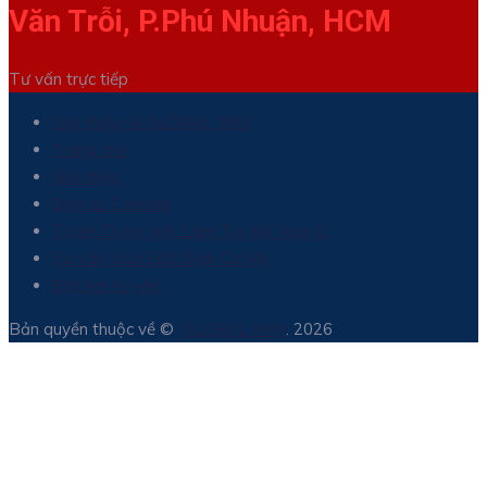
Văn Trỗi, P.Phú Nhuận, HCM
Tư vấn trực tiếp
Giới thiệu về GLOBAL IMM
Trang chủ
Giới thiệu
Định cư Canada
Tuyển Dụng Việc Làm Tại Mỹ Visa J1
Tư vấn Visa EB3 Định Cư Mỹ
Đặt lịch tư vấn
Bản quyền thuộc về ©
GLOBAL IMM
. 2026