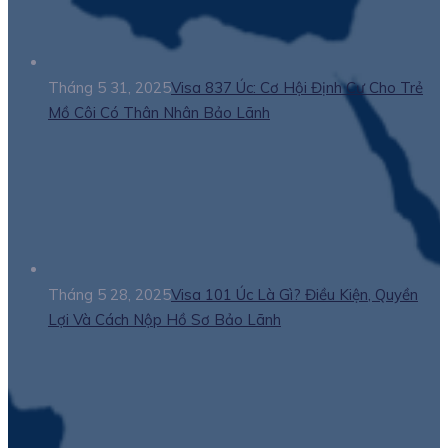
Tháng 5 31, 2025
Visa 837 Úc: Cơ Hội Định Cư Cho Trẻ
Mồ Côi Có Thân Nhân Bảo Lãnh
Tháng 5 28, 2025
Visa 101 Úc Là Gì? Điều Kiện, Quyền
Lợi Và Cách Nộp Hồ Sơ Bảo Lãnh