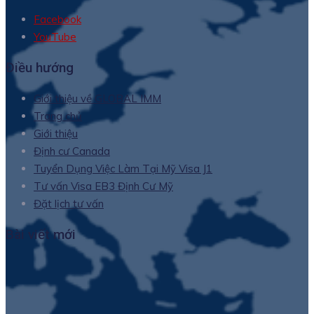
Facebook
YouTube
Điều hướng
Giới thiệu về GLOBAL IMM
Trang chủ
Giới thiệu
Định cư Canada
Tuyển Dụng Việc Làm Tại Mỹ Visa J1
Tư vấn Visa EB3 Định Cư Mỹ
Đặt lịch tư vấn
Bài viết mới