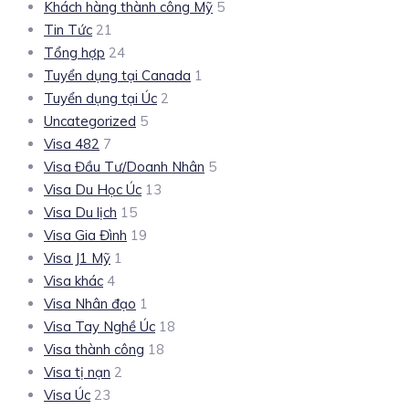
Khách hàng thành công Mỹ
5
Tin Tức
21
Tổng hợp
24
Tuyển dụng tại Canada
1
Tuyển dụng tại Úc
2
Uncategorized
5
Visa 482
7
Visa Đầu Tư/Doanh Nhân
5
Visa Du Học Úc
13
Visa Du lịch
15
Visa Gia Đình
19
Visa J1 Mỹ
1
Visa khác
4
Visa Nhân đạo
1
Visa Tay Nghề Úc
18
Visa thành công
18
Visa tị nạn
2
Visa Úc
23