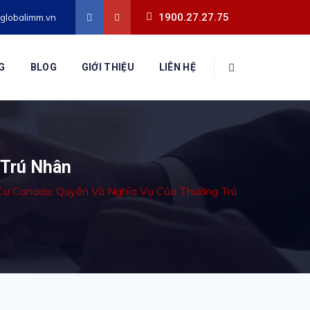
1900.27.27.75
globalimm.vn
G
BLOG
GIỚI THIỆU
LIÊN HỆ
 Trú Nhân
Cư Canada: Quyền Và Nghĩa Vụ Của Thường Trú