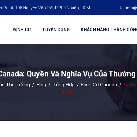
r Point, 106 Nguyễn Văn Trỗi, P.Phú Nhuận, HCM
info@
ĐỊNH CƯ
TUYỂN DỤNG
KHÁCH HÀNG THÀNH CÔN
Canada: Quyền Và Nghĩa Vụ Của Thường
ầu Thị Trường
/
Blog
/
Tổng Hợp
/
Định Cư Canada
/
Định 
Nhân