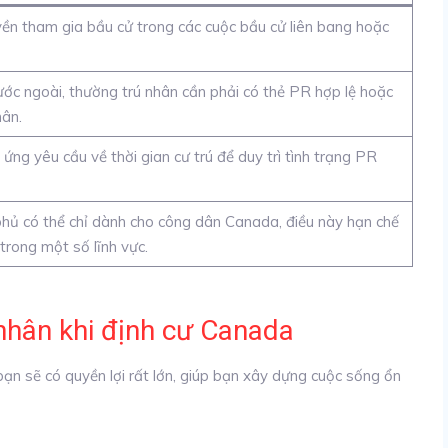
ền tham gia bầu cử trong các cuộc bầu cử liên bang hoặc
nước ngoài, thường trú nhân cần phải có thẻ PR hợp lệ hoặc
hân.
ng yêu cầu về thời gian cư trú để duy trì tình trạng PR
phủ có thể chỉ dành cho công dân Canada, điều này hạn chế
 trong một số lĩnh vực.
 nhân khi định cư Canada
bạn sẽ có quyền lợi rất lớn, giúp bạn xây dựng cuộc sống ổn