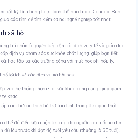
tại bất kỳ tỉnh bang hoặc lãnh thổ nào trong Canada. Bạn
 giữa các tỉnh để tìm kiếm cơ hội nghề nghiệp tốt nhất.
nh xã hội
ờng trú nhân là quyền tiếp cận các dịch vụ y tế và giáo dục
 cấp dịch vụ chăm sóc sức khỏe chất lượng, giúp bạn tiết
 cái học tập tại các trường công với mức học phí hợp lý.
ố lợi ích về các dịch vụ xã hội sau:
cập vào hệ thống chăm sóc sức khỏe công cộng, giúp giảm
y tế khác.
p các chương trình hỗ trợ tài chính trong thời gian thất
ó thể đủ điều kiện nhận trợ cấp cho người cao tuổi nếu họ
 đủ lâu trước khi đạt độ tuổi yêu cầu (thường là 65 tuổi).