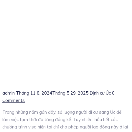
Author
Posted
Categories
admin
Tháng 11 8, 2024
Tháng 5 29, 2025
Định cư Úc
0
on
Comments
Trong những năm gần đây, số lượng người di cư sang Úc để
làm việc tạm thời đã tăng đáng kể. Tuy nhiên, hầu hết các
chương trình visa hiện tại chỉ cho phép người lao động này ở lại