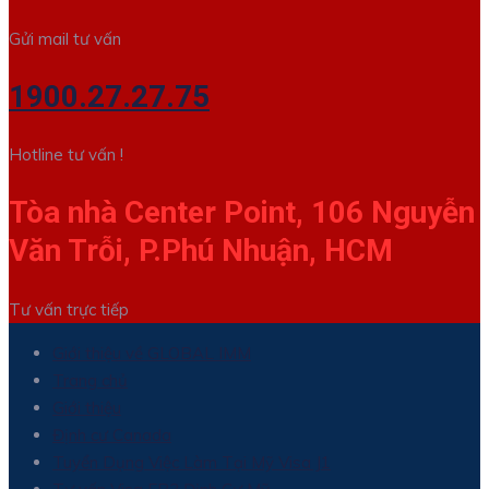
Gửi mail tư vấn
1900.27.27.75
Hotline tư vấn !
Tòa nhà Center Point, 106 Nguyễn
Văn Trỗi, P.Phú Nhuận, HCM
Tư vấn trực tiếp
Giới thiệu về GLOBAL IMM
Trang chủ
Giới thiệu
Định cư Canada
Tuyển Dụng Việc Làm Tại Mỹ Visa J1