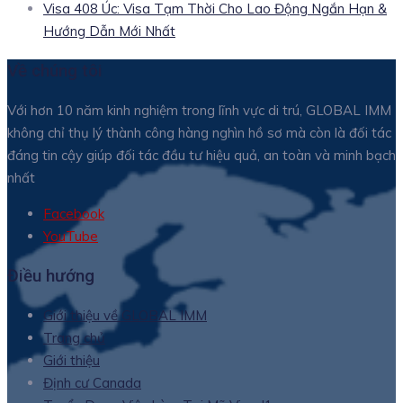
Visa 408 Úc: Visa Tạm Thời Cho Lao Động Ngắn Hạn &
Hướng Dẫn Mới Nhất
Về chúng tôi
Với hơn 10 năm kinh nghiệm trong lĩnh vực di trú, GLOBAL IMM
không chỉ thụ lý thành công hàng nghìn hồ sơ mà còn là đối tác
đáng tin cậy giúp đối tác đầu tư hiệu quả, an toàn và minh bạch
nhất
Facebook
YouTube
Điều hướng
Giới thiệu về GLOBAL IMM
Trang chủ
Giới thiệu
Định cư Canada