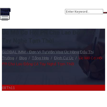
Toggle
Menu
Úc Mở Cơ Hội PR Cho Lao Động Có
Tay Nghề Tạm Thời
GLOBAL IMM - Đơn Vị Tư Vấn Visa Úc Hàng Đầu Thị
Trường
/
Blog
/
Tổng Hợp
/
Định Cư Úc
/
Úc Mở Cơ Hội
PR Cho Lao Động Có Tay Nghề Tạm Thời
08
Th11