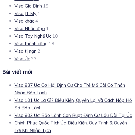
Visa Gia Đình
19
Visa J1 Mỹ
1
Visa khác
4
Visa Nhân đạo
1
Visa Tay Nghề Úc
18
Visa thành công
18
Visa tị nạn
2
Visa Úc
23
Bài viết mới
Visa 837 Úc: Cơ Hội Định Cư Cho Trẻ Mồ Côi Có Thân
Nhân Bảo Lãnh
Visa 101 Úc Là Gì? Điều Kiện, Quyền Lợi Và Cách Nộp Hồ
Sơ Bảo Lãnh
Visa 802 Úc: Bảo Lãnh Con Ruột Định Cư Lâu Dài Tại Úc
Chinh Phục Quốc Tịch Úc: Điều Kiện, Quy Trình & Quyền
Lợi Khi Nhập Tịch