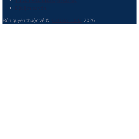
Tư vấn Visa EB3 Định Cư Mỹ
Đặt lịch tư vấn
Bản quyền thuộc về ©
GLOBAL IMM
. 2026