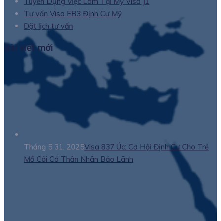
Tuyển Dụng Việc Làm Tại Mỹ Visa J1
Tư vấn Visa EB3 Định Cư Mỹ
Đặt lịch tư vấn
Bài viết mới
Tháng 5 31, 2025
Visa 837 Úc: Cơ Hội Định Cư Cho Trẻ
Mồ Côi Có Thân Nhân Bảo Lãnh