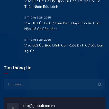
Visa 837 Úc: Cơ Hội Định Cư Cho Trẻ Mồ Côi Có
Thân Nhân Bảo Lãnh
Tháng 5 28, 2025
Visa 101 Úc Là Gì? Điều Kiện, Quyền Lợi Và Cách
Nộp Hồ Sơ Bảo Lãnh
Tháng 5 28, 2025
Visa 802 Úc: Bảo Lãnh Con Ruột Định Cư Lâu Dài
Tại Úc
Tìm thông tin
Tìm
kiếm
cho:
info@globalimm.vn