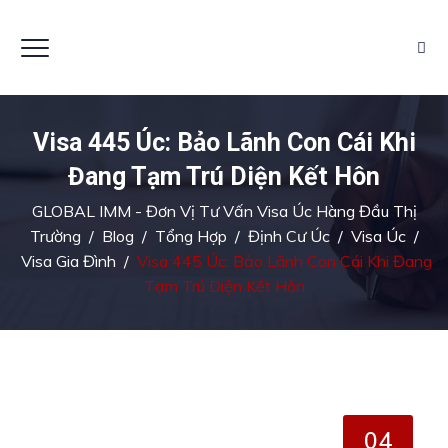
Visa 445 Úc: Bảo Lãnh Con Cái Khi
Đang Tạm Trú Diện Kết Hôn
GLOBAL IMM - Đơn Vị Tư Vấn Visa Úc Hàng Đầu Thị
Trường
/
Blog
/
Tổng Hợp
/
Định Cư Úc
/
Visa Úc
/
Visa Gia Đình
/
Visa 445 Úc: Bảo Lãnh Con Cái Khi Đang
Tạm Trú Diện Kết Hôn
04