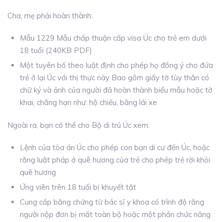
Cha, mẹ phải hoàn thành:
Mẫu 1229 Mẫu chấp thuận cấp visa Úc cho trẻ em dưới
18 tuổi (240KB PDF)
Một tuyên bố theo luật định cho phép họ đồng ý cho đứa
trẻ ở lại Úc với thị thực này Bao gồm giấy tờ tùy thân có
chữ ký và ảnh của người đã hoàn thành biểu mẫu hoặc tờ
khai, chẳng hạn như: h
ộ chiếu, b
ằng lái xe
Ngoài ra, bạn có thể cho Bộ di trú Úc xem:
Lệnh của tòa án Úc cho phép con bạn di cư đến Úc, hoặc
rằng luật pháp ở quê hương của trẻ cho phép trẻ rời khỏi
quê hương
Ứng viên trên 18 tuổi bị khuyết tật
Cung cấp bằng chứng từ bác sĩ y khoa có trình độ rằng
người nộp đơn bị mất toàn bộ hoặc một phần chức năng