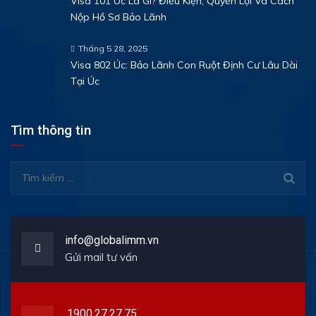
Visa 101 Úc Là Gì? Điều Kiện, Quyền Lợi Và Cách
Nộp Hồ Sơ Bảo Lãnh
Tháng 5 28, 2025
Visa 802 Úc: Bảo Lãnh Con Ruột Định Cư Lâu Dài
Tại Úc
Tìm thông tin
Tìm
kiếm
cho:
info@globalimm.vn
Gửi mail tư vấn
1900.27.27.75