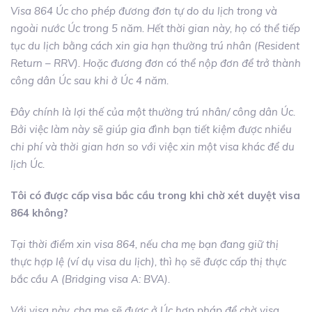
Visa 864 Úc cho phép đương đơn tự do du lịch trong và
ngoài nước Úc trong 5 năm. Hết thời gian này, họ có thể tiếp
tục du lịch bằng cách xin gia hạn thường trú nhân (Resident
Return – RRV). Hoặc đương đơn có thể nộp đơn để trở thành
công dân Úc sau khi ở Úc 4 năm.
Đây chính là lợi thế của một thường trú nhân/ công dân Úc.
Bởi việc làm này sẽ giúp gia đình bạn tiết kiệm được nhiều
chi phí và thời gian hơn so với việc xin một visa khác để du
lịch Úc.
Tôi có được cấp visa bắc cầu trong khi chờ xét duyệt visa
864 không?
Tại thời điểm xin visa 864, nếu cha mẹ bạn đang giữ thị
thực hợp lệ (ví dụ visa du lịch), thì họ sẽ được cấp thị thực
bắc cầu A (Bridging visa A: BVA).
Với visa này, cha mẹ sẽ được ở Úc hợp pháp để chờ visa