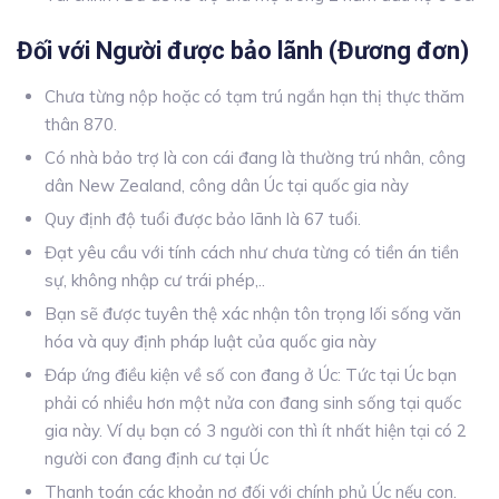
Đối với Người được bảo lãnh (Đương đơn)
Chưa từng nộp hoặc có tạm trú ngắn hạn thị thực thăm
thân 870.
Có nhà bảo trợ là con cái đang là thường trú nhân, công
dân New Zealand, công dân Úc tại quốc gia này
Quy định độ tuổi được bảo lãnh là 67 tuổi.
Đạt yêu cầu với tính cách như chưa từng có tiền án tiền
sự, không nhập cư trái phép,..
Bạn sẽ được tuyên thệ xác nhận tôn trọng lối sống văn
hóa và quy định pháp luật của quốc gia này
Đáp ứng điều kiện về số con đang ở Úc: Tức tại Úc bạn
phải có nhiều hơn một nửa con đang sinh sống tại quốc
gia này. Ví dụ bạn có 3 người con thì ít nhất hiện tại có 2
người con đang định cư tại Úc
Thanh toán các khoản nợ đối với chính phủ Úc nếu con.