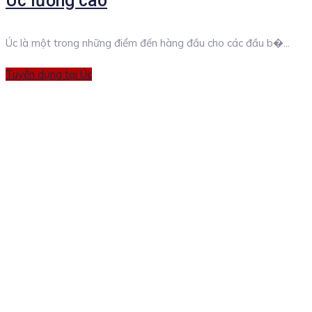
Úc lương cao
Úc là một trong những điểm đến hàng đầu cho các đầu b�...
Categories
Tuyển dụng tại Úc