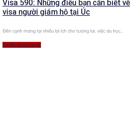
Visa 590: Những điều bạn cần biết về
visa người giám hộ tại Úc
Bên cạnh mang lại nhiều lợi ích cho tương lai, việc du học...
Categories
Tuyển dụng tại Úc