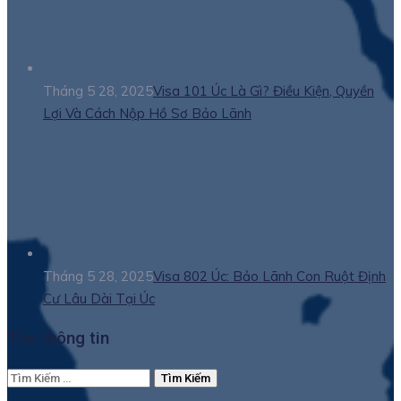
Tháng 5 28, 2025
Visa 101 Úc Là Gì? Điều Kiện, Quyền
Lợi Và Cách Nộp Hồ Sơ Bảo Lãnh
Tháng 5 28, 2025
Visa 802 Úc: Bảo Lãnh Con Ruột Định
Cư Lâu Dài Tại Úc
Tìm thông tin
Tìm
kiếm