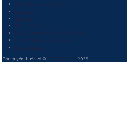
Giới thiệu về GLOBAL IMM
Trang chủ
Giới thiệu
Định cư Canada
Tuyển Dụng Việc Làm Tại Mỹ Visa J1
Tư vấn Visa EB3 Định Cư Mỹ
Đặt lịch tư vấn
Bản quyền thuộc về ©
GLOBAL IMM
. 2026