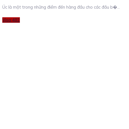
Úc là một trong những điểm đến hàng đầu cho các đầu b�...
Categories
Visa 482