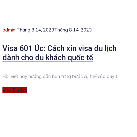
Author
Posted
admin
Tháng 8 14, 2023
Tháng 8 14, 2023
on
Visa 601 Úc: Cách xin visa du lịch
dành cho du khách quốc tế
Bài viết này hướng dẫn bạn từng bước cụ thể của quy t...
Categories
Visa Du lịch