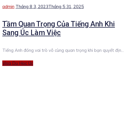
Author
Posted
admin
Tháng 8 3, 2023
Tháng 5 31, 2025
on
Tầm Quan Trọng Của Tiếng Anh Khi
Sang Úc Làm Việc
Tiếng Anh đóng vai trò vô cùng quan trọng khi bạn quyết địn...
Categories
Visa Du Học Úc