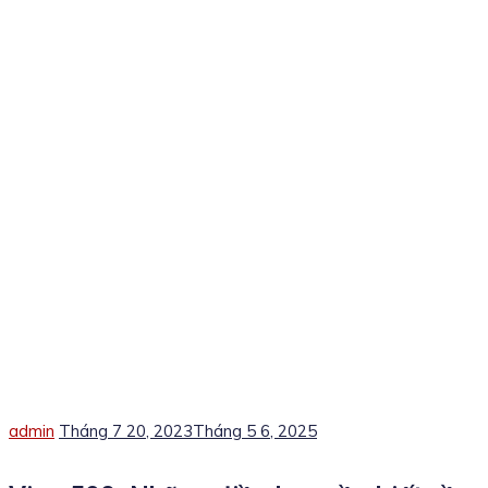
Author
Posted
admin
Tháng 7 20, 2023
Tháng 5 6, 2025
on