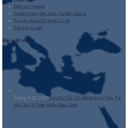
Định cư Canada
Tuyển Dụng Việc Làm Tại Mỹ Visa J1
Tư vấn Visa EB3 Định Cư Mỹ
Đặt lịch tư vấn
Bài viết mới
Tháng 5 31, 2025
Visa 837 Úc: Cơ Hội Định Cư Cho Trẻ
Mồ Côi Có Thân Nhân Bảo Lãnh