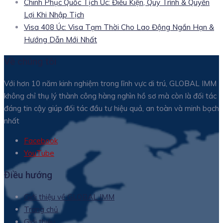
Chinh Phục Quốc Tịch Úc: Điều Kiện, Quy Trình & Quyền
Lợi Khi Nhập Tịch
Visa 408 Úc: Visa Tạm Thời Cho Lao Động Ngắn Hạn &
Hướng Dẫn Mới Nhất
Về chúng tôi
Với hơn 10 năm kinh nghiệm trong lĩnh vực di trú, GLOBAL IMM
không chỉ thụ lý thành công hàng nghìn hồ sơ mà còn là đối tác
đáng tin cậy giúp đối tác đầu tư hiệu quả, an toàn và minh bạch
nhất
Facebook
YouTube
Điều hướng
Giới thiệu về GLOBAL IMM
Trang chủ
Giới thiệu