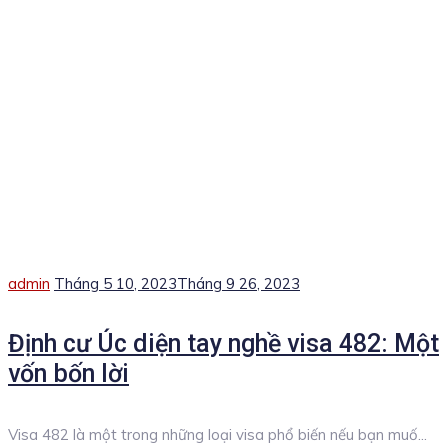
Author
Posted
admin
Tháng 5 10, 2023
Tháng 9 26, 2023
on
Định cư Úc diện tay nghề visa 482: Một
vốn bốn lời
Visa 482 là một trong những loại visa phổ biến nếu bạn muố...