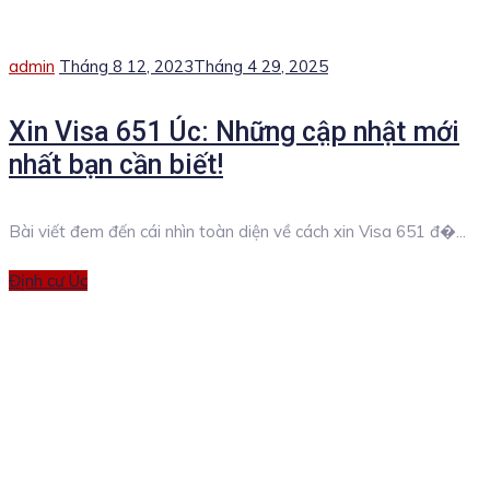
Author
Posted
admin
Tháng 8 12, 2023
Tháng 4 29, 2025
on
Xin Visa 651 Úc: Những cập nhật mới
nhất bạn cần biết!
Bài viết đem đến cái nhìn toàn diện về cách xin Visa 651 đ�...
Categories
Định cư Úc