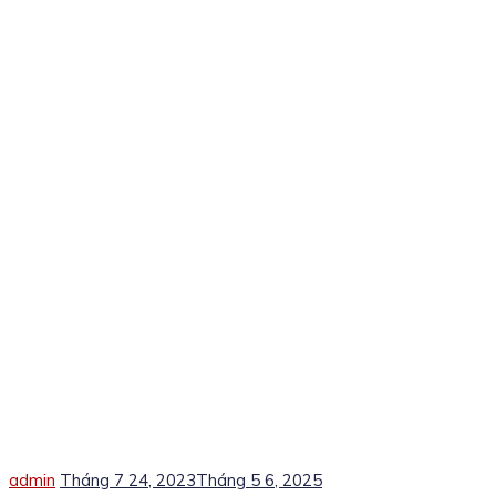
Author
Posted
admin
Tháng 7 24, 2023
Tháng 5 6, 2025