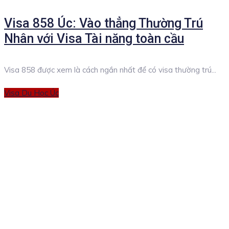
on
Visa 858 Úc: Vào thẳng Thường Trú
Nhân với Visa Tài năng toàn cầu
Visa 858 được xem là cách ngắn nhất để có visa thường trú...
Categories
Visa Du Học Úc