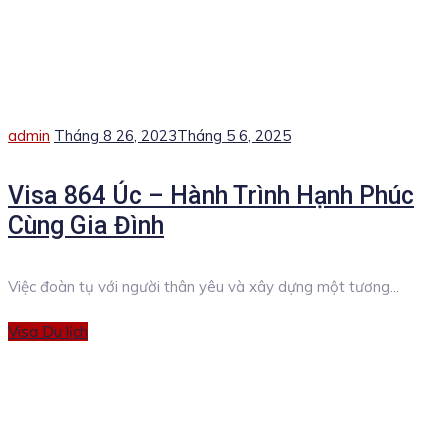
Author
Posted
admin
Tháng 8 26, 2023
Tháng 5 6, 2025
on
Visa 864 Úc – Hành Trình Hạnh Phúc
Cùng Gia Đình
Việc đoàn tụ với người thân yêu và xây dựng một tương...
Categories
Visa Du lịch