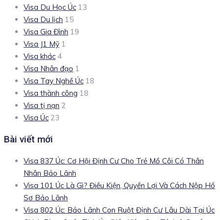
Visa Du Học Úc
13
Visa Du lịch
15
Visa Gia Đình
19
Visa J1 Mỹ
1
Visa khác
4
Visa Nhân đạo
1
Visa Tay Nghề Úc
18
Visa thành công
18
Visa tị nạn
2
Visa Úc
23
Bài viết mới
Visa 837 Úc: Cơ Hội Định Cư Cho Trẻ Mồ Côi Có Thân
Nhân Bảo Lãnh
Visa 101 Úc Là Gì? Điều Kiện, Quyền Lợi Và Cách Nộp Hồ
Sơ Bảo Lãnh
Visa 802 Úc: Bảo Lãnh Con Ruột Định Cư Lâu Dài Tại Úc