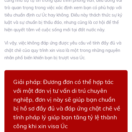
cũng như sự tự tin trong quá trình phỏng vấn, đều đóng vai
trò quan trọng trong việc xác định xem bạn có phù hợp với
tiêu chuẩn định cư Úc hay không.
Điều này thách thức sự kỷ
luật và sự chuẩn bị thấu đáo, nhưng cũng là cơ hội để thể
hiện quyết tâm về cuộc sống mới tại đất nước này.
Vì vậy, việc không đáp ứng được yêu cầu về tính đầy đủ và
chặt chẽ của quy trình xin visa là một trong những nguyên
nhân phổ biến khiến bạn bị trượt visa Úc.
Giải pháp:
Đương đơn có thể hợp tác
với một đơn vị tư vấn di trú chuyên
nghiệp, đơn vị này sẽ giúp bạn chuẩn
bị hồ sơ đầy đủ và đáp ứng chặt chẽ về
tính pháp lý giúp bạn tăng tỷ lệ thành
công khi xin visa Úc