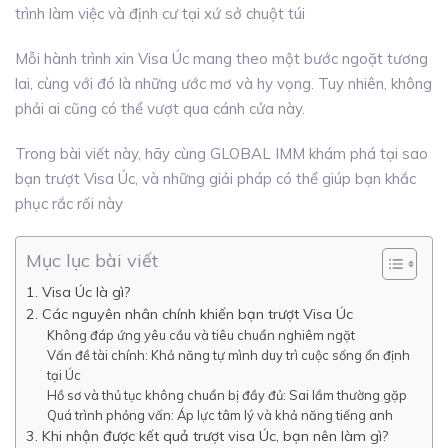
trình làm việc và định cư tại xứ sở chuột túi
Mỗi hành trình xin Visa Úc mang theo một bước ngoặt tương
lai, cùng với đó là những ước mơ và hy vọng. Tuy nhiên, không
phải ai cũng có thể vượt qua cánh cửa này.
Trong bài viết này, hãy cùng GLOBAL IMM khám phá tại sao
bạn trượt Visa Úc, và những giải pháp có thể giúp bạn khắc
phục rắc rối này
Mục lục bài viết
1. Visa Úc là gì?
2. Các nguyên nhân chính khiến bạn trượt Visa Úc
Không đáp ứng yêu cầu và tiêu chuẩn nghiêm ngặt
Vấn đề tài chính: Khả năng tự mình duy trì cuộc sống ổn định
tại Úc
Hồ sơ và thủ tục không chuẩn bị đầy đủ: Sai lầm thường gặp
Quá trình phỏng vấn: Áp lực tâm lý và khả năng tiếng anh
3. Khi nhận được kết quả trượt visa Úc, bạn nên làm gì?