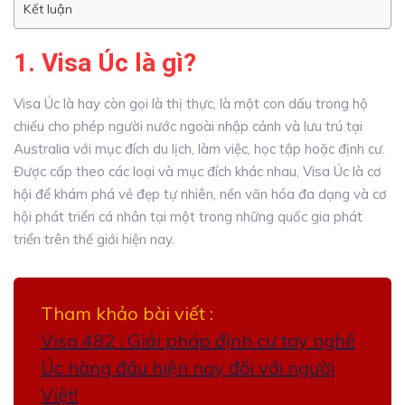
Kết luận
1. Visa Úc là gì?
Visa Úc là hay còn gọi là thị thực, là một con dấu trong hộ
chiếu cho phép người nước ngoài nhập cảnh và lưu trú tại
Australia với mục đích du lịch, làm việc, học tập hoặc định cư.
Được cấp theo các loại và mục đích khác nhau, Visa Úc là cơ
hội để khám phá vẻ đẹp tự nhiên, nền văn hóa đa dạng và cơ
hội phát triển cá nhân tại một trong những quốc gia phát
triển trên thế giới hiện nay.
Tham khảo bài viết :
Visa 482 : Giải pháp định cư tay nghề
Úc hàng đầu hiện nay đối với người
Việt!