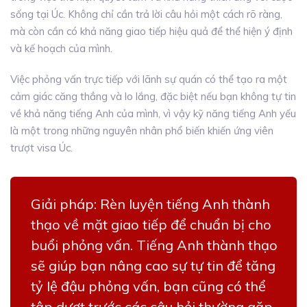
sống tại Úc. Không chỉ cần trả lời câu hỏi một cách rõ ràng,
mà còn cần có khả năng giao tiếp hiệu quả để thể hiện ý định
và kế hoạch của mình.
Việc phỏng vấn trực tiếp với lãnh sự quán có thể tạo ra một
cảm giác căng thẳng và lo lắng, đặc biệt nếu bạn không tự tin
về khả năng tiếng Anh của mình, vì vậy kỹ năng tiếng Anh yếu
là một trong những nguyên nhân phổ biến khiến ứng viên
trượt visa Úc.
Giải pháp:
Rèn luyện tiếng Anh thành
thạo về mặt giao tiếp để chuẩn bị cho
buổi phỏng vấn. Tiếng Anh thành thạo
sẽ giúp bạn nâng cao sự tự tin để tăng
tỷ lệ đậu phỏng vấn, bạn cũng có thể
tập dượt trước các câu hỏi thường gặp