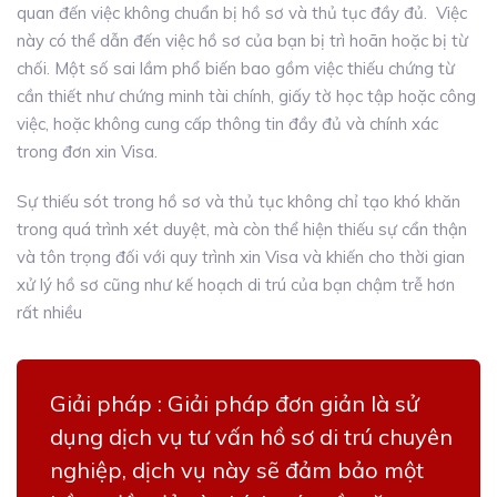
quan đến việc không chuẩn bị hồ sơ và thủ tục đầy đủ.
Việc
này có thể dẫn đến việc hồ sơ của bạn bị trì hoãn hoặc bị từ
chối. Một số sai lầm phổ biến bao gồm việc thiếu chứng từ
cần thiết như chứng minh tài chính, giấy tờ học tập hoặc công
việc, hoặc không cung cấp thông tin đầy đủ và chính xác
trong đơn xin Visa.
Sự thiếu sót trong hồ sơ và thủ tục không chỉ tạo khó khăn
trong quá trình xét duyệt, mà còn thể hiện thiếu sự cẩn thận
và tôn trọng đối với quy trình xin Visa và khiến cho thời gian
xử lý hồ sơ cũng như kế hoạch di trú của bạn chậm trễ hơn
rất nhiều
Giải pháp :
Giải pháp đơn giản là sử
dụng dịch vụ tư vấn hồ sơ di trú chuyên
nghiệp, dịch vụ này sẽ đảm bảo một