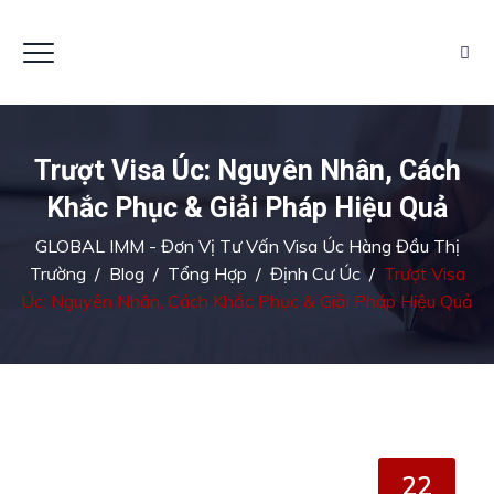
Trượt Visa Úc: Nguyên Nhân, Cách
Khắc Phục & Giải Pháp Hiệu Quả
GLOBAL IMM - Đơn Vị Tư Vấn Visa Úc Hàng Đầu Thị
Trường
/
Blog
/
Tổng Hợp
/
Định Cư Úc
/
Trượt Visa
Úc: Nguyên Nhân, Cách Khắc Phục & Giải Pháp Hiệu Quả
22